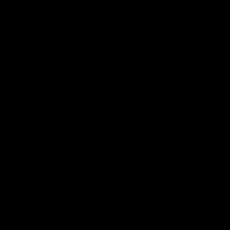
ak
l
lu
.
.